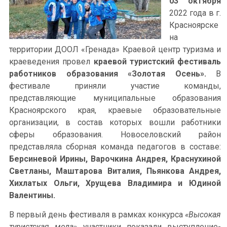
03 октября
2022 года в г.
Красноярске
на
территории ДООЛ «Гренада» Краевой центр туризма и
краеведения провел
краевой туристский фестиваль
работников образования «Золотая Осень».
В
фестивале приняли участие команды,
представляющие муниципальные образования
Красноярского края, краевые образовательные
организации, в состав которых вошли работники
сферы образования. Новоселовский район
представляла сборная команда педагогов в составе:
Берсиневой Ирины, Варочкина Андрея, Краснухиной
Светланы, Маштарова Виталия, Пьянкова Андрея,
Хихлатых Ольги, Хрущева Владимира и Юдиной
Валентины.
В первый день фестиваля в рамках конкурса
«Высокая
туристская мода»
участники показали выступление-