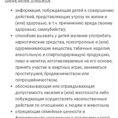
среди детей, относится:
информация, побуждающая детей к совершению
действий, представляющих угрозу их жизни и
(или) здоровью, в т.ч. причинению вреда своему
здоровью, самоубийству;
способная вызвать у детей желание употребить
наркотические средства, психотропные и (или)
одурманивающие вещества, табачные изделия,
алкогольную и спиртосодержащую продукцию,
пиво и напитки, изготавливаемые на его основе;
принять участие в азартных играх, заниматься
проституцией, бродяжничеством или
попрошайничеством;
обосновывающая или оправдывающая
допустимость насилия и (или) жестокости либо
побуждающая осуществлять насильственные
действия по отношению к людям и животным;
отрицающая семейные ценности и
формирующая неуважение к родителям и (или)