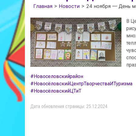
Главная
>
Новости
>
24 ноября — День м
В Ц
рис
мно
теп
чув
спо
пра
#Новоселовскийрайон
#НовосёловскийЦентрТворчестваИТуризма
#НовосёловскийЦТиТ
Дата обновления страницы: 25.12.2024