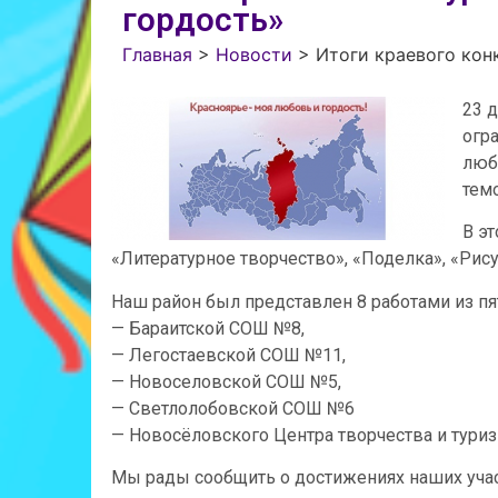
гордость»
Главная
>
Новости
>
Итоги краевого кон
23 
огр
люб
тем
В э
«Литературное творчество», «Поделка», «Рис
Наш район был представлен 8 работами из п
— Бараитской СОШ №8,
— Легостаевской СОШ №11,
— Новоселовской СОШ №5,
— Светлолобовской СОШ №6
— Новосёловского Центра творчества и туриз
Мы рады сообщить о достижениях наших уча