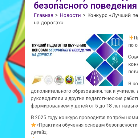
безопасного поведения
Главная
>
Новости
>
Конкурс «Лучший пе
на дорогах»
П
по 
Сов
кон
пов
В ко
дополнительного образования, так и учителя,
руководители и другие педагогические работ
формированием у детей от 5 до 18 лет навык
В 2025 году конкурс проводится по трём ном
«Практики обучения основам безопасност
детей»;