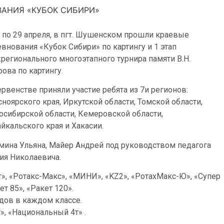
ВАНИЯ «КУБОК СИБИРИ»
7 по 29 апреля, в пгт. Шушенском прошли краевые
евнования «Кубок Сибири» по картингу и 1 этап
регионального многоэтапного турнира памяти В.Н.
ова по картингу.
рвенстве приняли участие ребята из 7и регионов:
ноярского края, Иркутской области, Томской области,
осибирской области, Кемеровской области,
йкальского края и Хакасии.
мина Ульяна, Майер Андрей под руководством педагога
ия Николаевича.
т», «Ротакс-Макс», «МИНИ», «KZ2», «РотахМакс-Ю», «Супер
т 85», «Ракет 120».
дов в каждом классе.
», «Национальный 4т» .