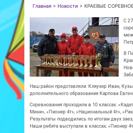
Главная
>
Новости
>
КРАЕВЫЕ СОРЕВНО
С 2
сор
меж
Петр
В Пе
Крас
Нов
Заба
Наш район представляли: Кляузер Иван, Кузь
дополнительного образования Карпова Евген
Соревнования проходили в 10 классах: «Каде
Мини», «Пионер 4т», «Национальный 4т», «Раке
Результаты подводились по итогам двух заез
Наши ребята выступали в классах; «Пионер 4т