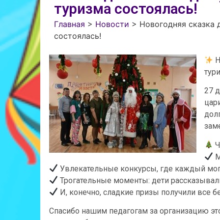
туризма состоялась!
Главная
>
Новости
>
Новогодняя сказка 
состоялась!
Н
тур
27 
цар
дол
зам
Ч
М
Увлекательные конкурсы, где каждый мог 
Трогательные моменты: дети рассказывали
И, конечно, сладкие призы получили все 
Спасибо нашим педагогам за организацию этог