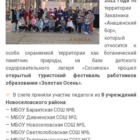
2022 года
на
территории
Заказника
«Анашенский
бор»,
который
относится к
особо охраняемой территории как ботанический
памятник природы, на базе детского
оздоровительного лагеря «Соснячок» прошел
открытый туристский фестиваль работников
образования «Золотая Осень».
В слете приняли участие педагоги из
8 учреждений
Новоселовского района
:
— МБОУ Бараитская СОШ №8;
— МБОУ Дивненская СОШ №2;
— МБОУ Новоселовская СОШ №5;
— МБОУ Светлолобовская СОШ №6;
— МБОУ Толстомысенская СОШ №7;