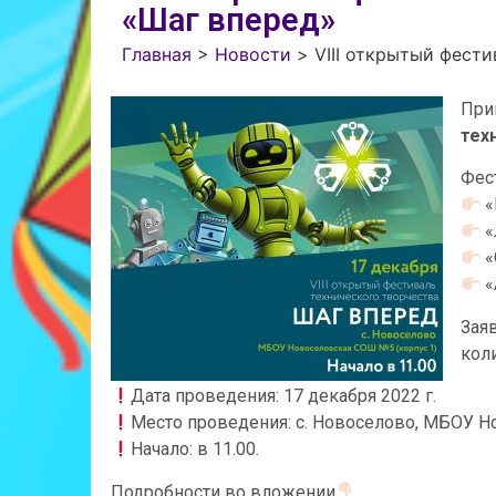
«Шаг вперед»
Главная
>
Новости
>
VIII открытый фест
При
тех
Фес
«
«
«
«
Зая
кол
Дата проведения: 17 декабря 2022 г.
Место проведения: с. Новоселово, МБОУ Н
Начало: в 11.00.
Подробности во вложении