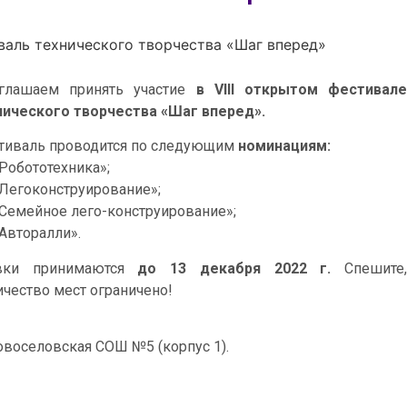
иваль технического творчества «Шаг вперед»
глашаем принять участие
в VIII открытом фестивале
нического творчества «Шаг вперед».
тиваль проводится по следующим
номинациям:
Робототехника»;
Легоконструирование»;
Семейное лего-конструирование»;
Авторалли».
вки принимаются
до 13 декабря 2022 г.
Спешите
ичество мест ограничено!
овоселовская СОШ №5 (корпус 1).